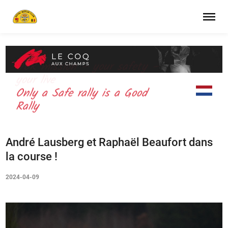
OUR mission – your safety –
your live
Only a Safe rally is a Good
Rally
André Lausberg et Raphaël Beaufort dans
la course !
2024-04-09