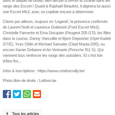
dans le baquet de droite, bien décidé à semer la zizanie dans les
rangs des Escort ! Quant à Raphaël Beaufort, il alignera lui aussi
une Escort Mk2, avec un copilote encore à déterminer.
Citons par ailleurs, toujours en ‘Legend’, la présence confirmée
de Laurent Noël et Laurence Goldstein (Ford Escort Mk2),
Christelle Famerée et Ema Docquier (Peugeot 205 GTi), les filles
dans la course, Danny Vancoillie et Bjorn Depoorter (Opel Kadett
GT/E), Yves Oblin et Michael Salvador (Opel Manta i200), ou
encore Xavier Debaere et An Vertraete (Porsche 911 S). Qui
viennent tous renforcer les rangs des outsiders. Et c’est loin
d’être fini…
Infos & inscriptions : https://www.condrozrally.be/
Photo libre de droits : Letihon.be
Tous les articles