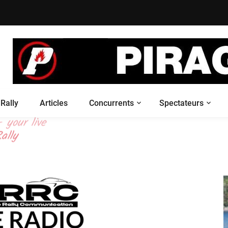
Rally
Articles
Concurrents
Spectateurs
 your live
ally