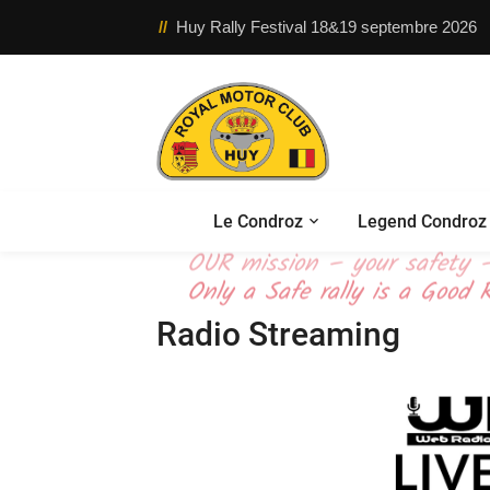
//
Huy Rally Festival 18&19 septembre 2026
Le Condroz
Legend Condroz 
OUR mission – your safety –
Only a Safe rally is a Good R
Radio Streaming